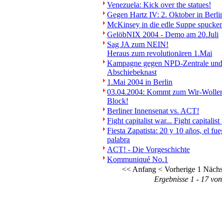
Venezuela: Kick over the statues!
Gegen Hartz IV: 2. Oktober in Berli
McKinsey in die edle Suppe spucke
GelöbNIX 2004 - Demo am 20.Juli
Sag JA zum NEIN!
Heraus zum revolutionären 1.Mai
Kampagne gegen NPD-Zentrale un
Abschiebeknast
1.Mai 2004 in Berlin
03.04.2004: Kommt zum Wir-Wollen
Block!
Berliner Innensenat vs. ACT!
Fight capitalist war... Fight capitalist
Fiesta Zapatista: 20 y 10 años, el fue
palabra
ACT! - Die Vorgeschichte
Kommuniqué No.1
<< Anfang
< Vorherige
1
Nächs
Ergebnisse 1 - 17 vo